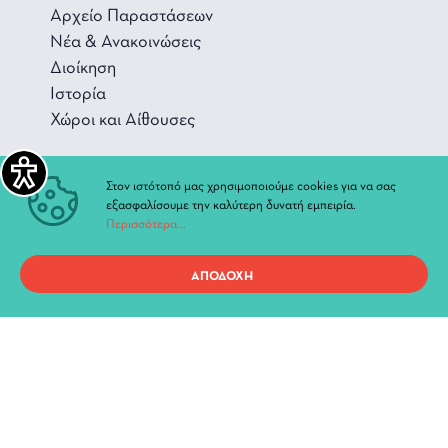
Αρχείο Παραστάσεων
Νέα & Ανακοινώσεις
Διοίκηση
Ιστορία
Χώροι και Αίθουσες
Στον ιστότοπό μας χρησιμοποιούμε cookies για να σας
εξασφαλίσουμε την καλύτερη δυνατή εμπειρία.
Περισσότερα...
Προσωπικά Δεδομένα
ΑΠΟΔΟΧΗ
Όροι χρήσης ιστοτόπου
Copyright 2021, ΔΗ.ΠΕ.ΘΕ. Ιωαννίνων, All Rights Reserved.