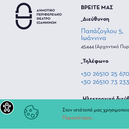
ΒΡΕΙΤΕ ΜΑΣ
_Διεύθυνση
Παπάζογλου 5,
Ιωάννινα
45444 (Αρχοντικό Πυρ
_Τηλέφωνο
+30 26510 25 67
+30 26510 73 23
_Hλεκτρονική διεύ
Στον ιστότοπό μας χρησιμοποιο
diperiftheat@ioa
Περισσότερα...