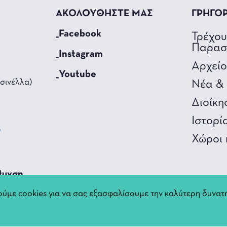
ΑΚΟΛΟΥΘΗΣΤΕ ΜΑΣ
ΓΡΗΓΟ
_Facebook
Τρέχο
Παρασ
_Instagram
Αρχεί
_Youtube
σινέλλα)
Νέα & 
Διοίκη
Ιστορί
0
Χώροι 
3
θυνση
ύμε cookies για να σας εξασφαλίσουμε την καλύτερη δυνατή
nnina.gr