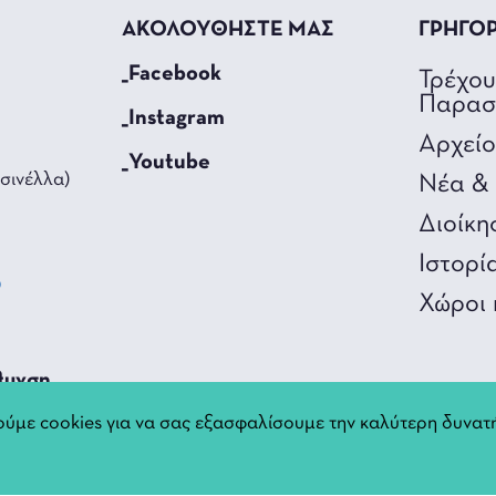
ΑΚΟΛΟΥΘΗΣΤΕ ΜΑΣ
ΓΡΗΓΟ
_Facebook
Τρέχο
Παρασ
_Instagram
Αρχεί
_Youtube
σινέλλα)
Νέα & 
Διοίκη
Ιστορί
0
Χώροι 
3
θυνση
ύμε cookies για να σας εξασφαλίσουμε την καλύτερη δυνατή
nnina.gr