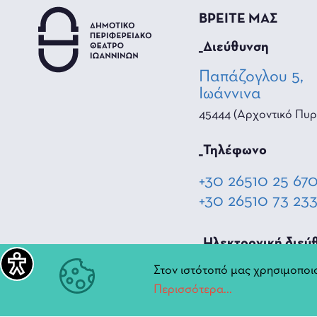
ΒΡΕΙΤΕ ΜΑΣ
_Διεύθυνση
Παπάζογλου 5,
Ιωάννινα
45444 (Αρχοντικό Πυρ
_Τηλέφωνο
+30 26510 25 67
+30 26510 73 23
_Hλεκτρονική διεύ
Στον ιστότοπό μας χρησιμοποιο
diperiftheat@ioa
Περισσότερα...