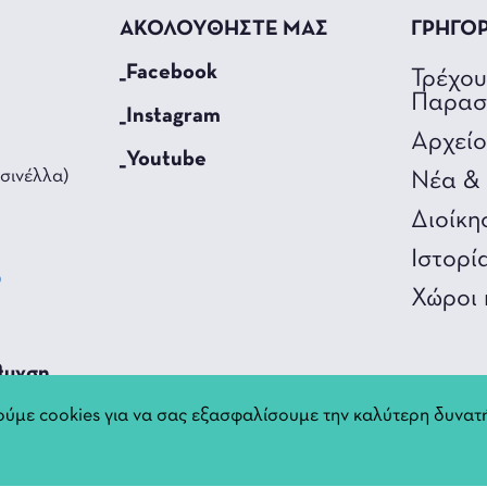
ΑΚΟΛΟΥΘΗΣΤΕ ΜΑΣ
ΓΡΗΓΟ
_Facebook
Τρέχο
Παρασ
_Instagram
Αρχεί
_Youtube
σινέλλα)
Νέα & 
Διοίκη
Ιστορί
0
Χώροι 
3
θυνση
ύμε cookies για να σας εξασφαλίσουμε την καλύτερη δυνατή
nnina.gr