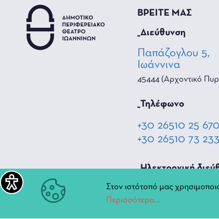
ΒΡΕΙΤΕ ΜΑΣ
_Διεύθυνση
Παπάζογλου 5,
Ιωάννινα
45444 (Αρχοντικό Πυρ
_Τηλέφωνο
+30 26510 25 67
+30 26510 73 23
_Hλεκτρονική διεύ
Στον ιστότοπό μας χρησιμοποιο
diperiftheat@ioa
Περισσότερα...