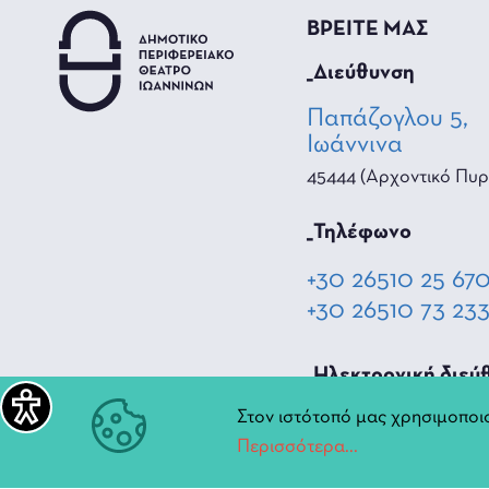
ΒΡΕΙΤΕ ΜΑΣ
_Διεύθυνση
Παπάζογλου 5,
Ιωάννινα
45444 (Αρχοντικό Πυρ
_Τηλέφωνο
+30 26510 25 67
+30 26510 73 23
_Hλεκτρονική διεύ
Στον ιστότοπό μας χρησιμοποιο
diperiftheat@ioa
Περισσότερα...