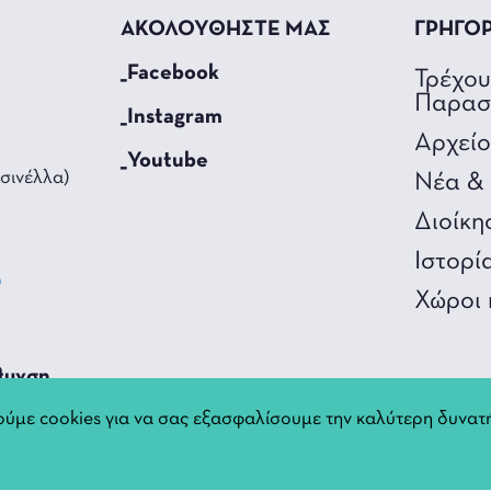
ΑΚΟΛΟΥΘΗΣΤΕ ΜΑΣ
ΓΡΗΓΟ
_Facebook
Τρέχο
Παρασ
_Instagram
Αρχεί
_Youtube
σινέλλα)
Νέα & 
Διοίκη
Ιστορί
0
Χώροι 
3
θυνση
ύμε cookies για να σας εξασφαλίσουμε την καλύτερη δυνατή
nnina.gr