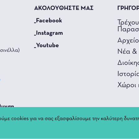
ΑΚΟΛΟΥΘΗΣΤΕ ΜΑΣ
ΓΡΗΓΟ
_Facebook
Τρέχο
Παρασ
_Instagram
Αρχεί
_Youtube
σινέλλα)
Νέα & 
Διοίκη
Ιστορί
0
Χώροι 
3
θυνση
ύμε cookies για να σας εξασφαλίσουμε την καλύτερη δυνατή
nnina.gr