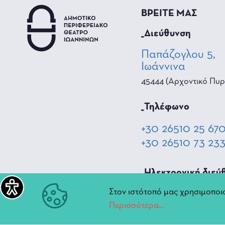
ΒΡΕΙΤΕ ΜΑΣ
_Διεύθυνση
Παπάζογλου 5,
Ιωάννινα
45444 (Αρχοντικό Πυρ
_Τηλέφωνο
+30 26510 25 67
+30 26510 73 23
_Hλεκτρονική διεύ
Στον ιστότοπό μας χρησιμοποιο
diperiftheat@ioa
Περισσότερα...