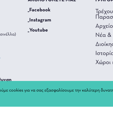
ΑΚΟΛΟΥΘΗΣΤΕ ΜΑΣ
ΓΡΗΓΟ
_Facebook
Τρέχο
Παρασ
_Instagram
Αρχεί
_Youtube
σινέλλα)
Νέα & 
Διοίκη
Ιστορί
0
Χώροι 
3
θυνση
nnina.gr
ύμε cookies για να σας εξασφαλίσουμε την καλύτερη δυνατή