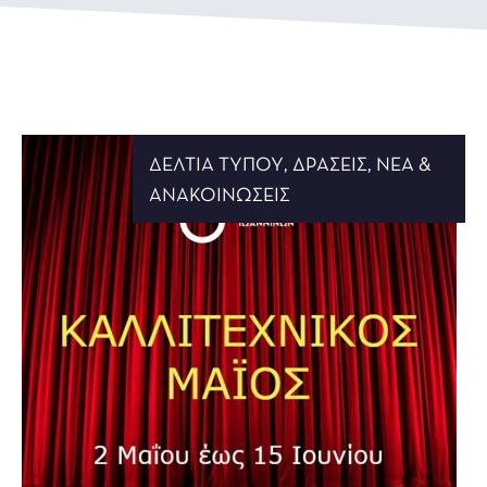
ΔΕΛΤΊΑ ΤΎΠΟΥ
,
ΔΡΆΣΕΙΣ
,
ΝΈΑ &
ΑΝΑΚΟΙΝΏΣΕΙΣ