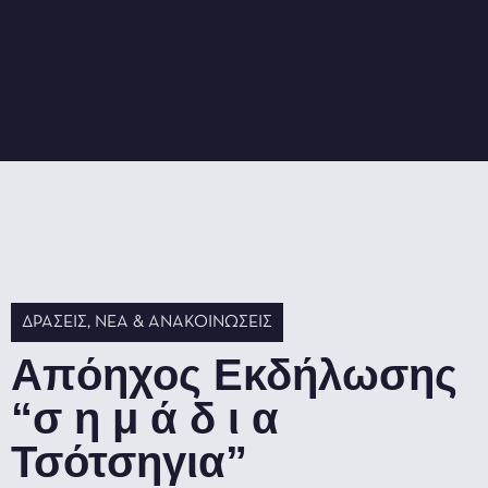
ΔΡΆΣΕΙΣ
,
ΝΈΑ & ΑΝΑΚΟΙΝΏΣΕΙΣ
Απόηχος Εκδήλωσης
“σ η μ ά δ ι α
Τσότσηγια”