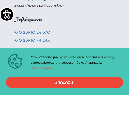
45444 (Αρχοντικό Πυρσινέλλα)
_Τηλέφωνο
+30 26510 25 670
+30 26510 73 233
_Hλεκτρονική διεύθυνση
Στον ιστότοπό μας χρησιμοποιούμε cookies για να σας
εξασφαλίσουμε την καλύτερη δυνατή εμπειρία.
Περισσότερα...
diperiftheat@ioannina.gr
ΑΠΟΔΟΧΗ
ΑΚΟΛΟΥΘΗΣΤΕ ΜΑΣ
_Facebook
_Instagram
_Youtube