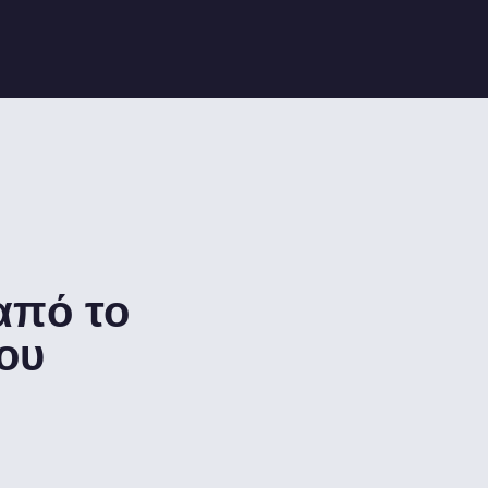
από το
ου