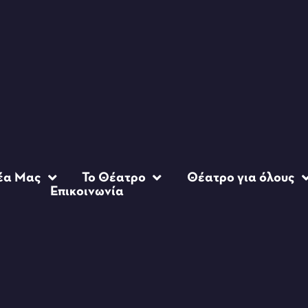
έα Μας
Το Θέατρο
Θέατρο για όλους
Επικοινωνία