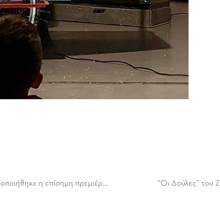
“Οι Δούλες” του Ζαν Ζενέ: Με ιδιαίτερη επιτυχία πραγματοποιήθηκε η επίσημη πρεμιέρα της παράστασης
“Οι Δούλες” του 