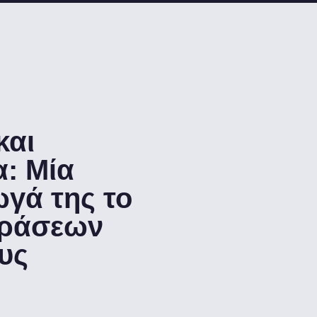
και
: Μία
γά της το
δράσεων
ους