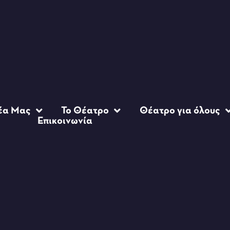
έα Μας
Το Θέατρο
Θέατρο για όλους
Επικοινωνία