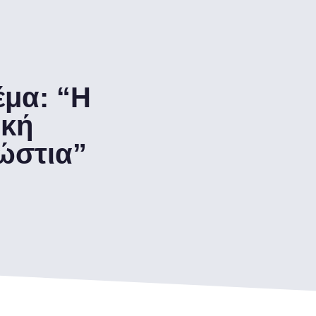
μα: “Η
ική
ρώστια”