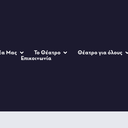
έα Μας
Το Θέατρο
Θέατρο για όλους
Επικοινωνία