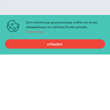
ΑΚΟΛΟΥΘΗΣΤΕ ΜΑΣ
Στον ιστότοπό μας χρησιμοποιούμε cookies για να σας
_Facebook
εξασφαλίσουμε την καλύτερη δυνατή εμπειρία.
Περισσότερα...
_Instagram
ΑΠΟΔΟΧΗ
_Youtube
ΓΡΗΓΟΡΗ ΠΡΟΣΒΑΣΗ
Τρέχουσες Παραστάσεις
Αρχείο Παραστάσεων
Νέα & Ανακοινώσεις
Διοίκηση
Ιστορία
Χώροι και Αίθουσες