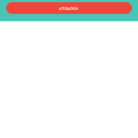
_Διεύθυνση
ΑΠΟΔΟΧΗ
Παπάζογλου 5, Ιωάννινα
45444 (Αρχοντικό Πυρσινέλλα)
_Τηλέφωνο
+30 26510 25 670
+30 26510 73 233
_Hλεκτρονική διεύθυνση
diperiftheat@ioannina.gr
ΑΚΟΛΟΥΘΗΣΤΕ ΜΑΣ
_Facebook