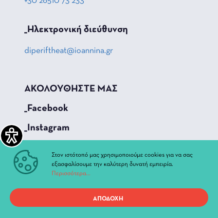
+30 26510 73 233
_Hλεκτρονική διεύθυνση
diperiftheat@ioannina.gr
ΑΚΟΛΟΥΘΗΣΤΕ ΜΑΣ
_Facebook
_Instagram
_Youtube
Στον ιστότοπό μας χρησιμοποιούμε cookies για να σας
εξασφαλίσουμε την καλύτερη δυνατή εμπειρία.
Περισσότερα...
ΓΡΗΓΟΡΗ ΠΡΟΣΒΑΣΗ
Τρέχουσες Παραστάσεις
ΑΠΟΔΟΧΗ
Αρχείο Παραστάσεων