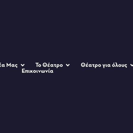
έα Μας
Το Θέατρο
Θέατρο για όλους
Επικοινωνία