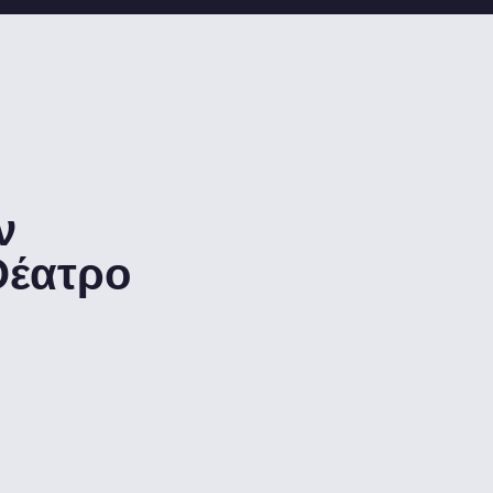
ν
Θέατρο