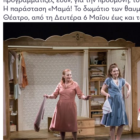
προγραμμάτιζες εσύ», για την προσμονή, τ
Η παράσταση «Μαμά! Το δωμάτιο των θαυμά
Θέατρο, από τη Δευτέρα 6 Μαΐου έως και τ