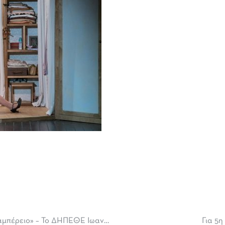
«Μαμά! Το δωμάτιο των θαυμάτων», ξανά στο Θέατρο «Καμπέρειο» – Το ΔΗΠΕΘΕ Ιωαννίνων, παρουσιάζει για έξι ακόμη παραστάσεις τη νέα παραγωγή του, μια παράσταση της Ελένης Ευθυμίου και της Σοφίας Ευτυχιάδου
Για 5