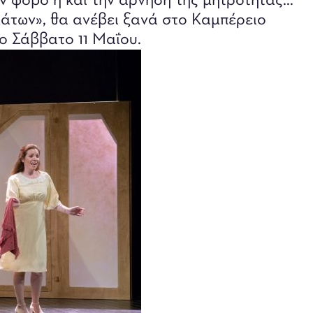
ον φόβο ή και την άρνηση της μητρότητας…
των», θα ανέβει ξανά στο Καμπέρειο
ο Σάββατο 11 Μαΐου.