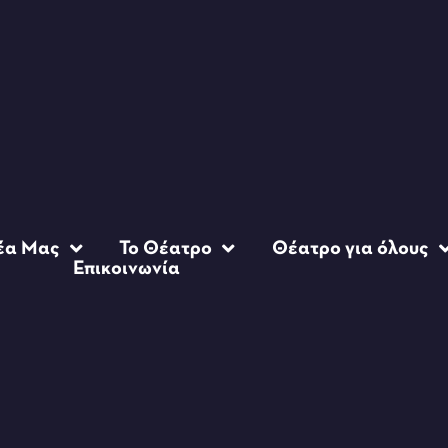
έα Μας
Το Θέατρο
Θέατρο για όλους
Επικοινωνία