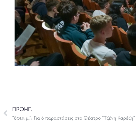
ΠΡΟΗΓ.
“801,5 μ.”: Για 6 παραστάσεις στο Θέατρο “Τζένη Καρέζη