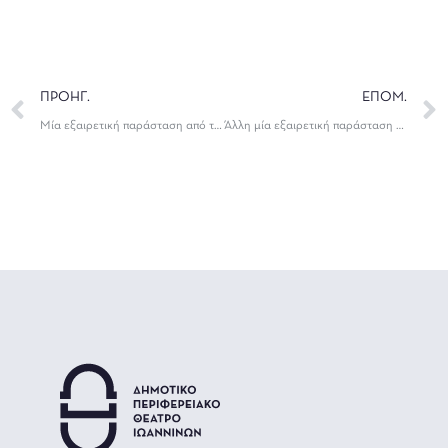
ΠΡΟΗΓ.
ΕΠΟΜ.
Μία εξαιρετική παράσταση από το 3ο Γυμνάσιο Πρέβεζας
Άλλη μία εξαιρετική παράσταση στον “Ερασιτεχνικό Μάιο” του ΔΗ.ΠΕ.ΘΕ. Ιωαννίνων