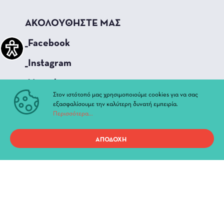
ΑΚΟΛΟΥΘΗΣΤΕ ΜΑΣ
_Facebook
_Instagram
_Youtube
Στον ιστότοπό μας χρησιμοποιούμε cookies για να σας
εξασφαλίσουμε την καλύτερη δυνατή εμπειρία.
ΓΡΗΓΟΡΗ ΠΡΟΣΒΑΣΗ
Περισσότερα...
Τρέχουσες Παραστάσεις
ΑΠΟΔΟΧΗ
Αρχείο Παραστάσεων
Νέα & Ανακοινώσεις
Διοίκηση
Ιστορία
Χώροι και Αίθουσες