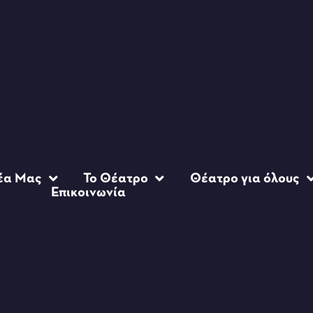
έα Μας
Το Θέατρο
Θέατρο για όλους
Επικοινωνία