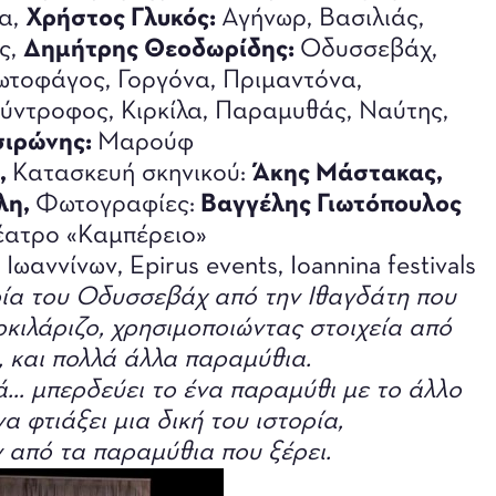
α,
Χρήστος Γλυκός:
Αγήνωρ, Βασιλιάς,
ς,
Δημήτρης Θεοδωρίδης:
Οδυσσεβάχ,
ωτοφάγος, Γοργόνα, Πριμαντόνα,
ύντροφος, Κιρκίλα, Παραμυθάς, Ναύτης,
σιρώνης:
Μαρούφ
,
Κατασκευή σκηνικού:
Άκης Μάστακας,
λη,
Φωτογραφίες:
Βαγγέλης Γιωτόπουλος
ατρο «Καμπέρειο»
ωαννίνων, Epirus events, Ioannina festivals
ία του Οδυσσεβάχ από την Ιθαγδάτη που
κιλάριζο, χρησιμοποιώντας στοιχεία από
ς, και πολλά άλλα παραμύθια.
λά… μπερδεύει το ένα παραμύθι με το άλλο
α φτιάξει μια δική του ιστορία,
 από τα παραμύθια που ξέρει.