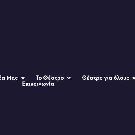
έα Μας
Το Θέατρο
Θέατρο για όλους
Επικοινωνία