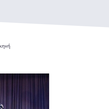
Σκηνή