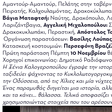
Αμαντούρ-Αμαντούρ, Πελάτης στην ταβέρν
Πειρατής, Καλχουλαμόντας, Δρακοκύκλωπα
Βάγια Ματαφτσή:
Ναύτης, Δρακόπουλο, Λ
Λαριζάντβαγια,
Αγγελική Μιχαλοπούλου:
Σ
Δρακοκυκλωπάκι, Περαστική,
Απόστολος Τ
Οργάνωση παραστάσεων:
Βασίλης Λούπας
Κατασκευή κοστουμιών:
Περσεφόνη Βραζέ
Πρώτη παράσταση Πέμπτη
10 Νοεμβρίου
θέ
Χορηγοί επικοινωνίας: Δημοτικό Ραδιόφωνο Ι
Η Ξένια Καλογεροπούλου έγραψε την ιστορ
ταξιδεύει ψάχνοντας το Κυκλολωτογοργοκιρ
την Οδύσσεια, από τις Χίλιες και μία νύχτε
Ένας παραμυθάς διηγείται μια ιστορία, αλ
και τα κάνει… θάλασσα. Τελικά αποφασίζει ν
χρησιμοποιώντας στοιχεία που του αρέσουν