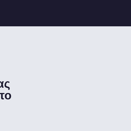
ας
το