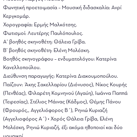
Φωνητική προετοιµασία – Μουσική διδασκαλία: Ανρί
Κεργκοµάρ.
Χορογραφία: Ερµής Μαλκότσης.
Φωτισµοί: Λευτέρης Παυλόπουλος.
Α’ βοηθός σκηνοθέτη: Θάλεια Γρίβα.
Β’ βοηθός σκηνοθέτη: Ελένη Μολέσκη.
Βοηθός σκηνογράφου – ενδυµατολόγου: Κατερίνα
Κανελλοπούλου.
Διεύθυνση παραγωγής: Κατερίνα Διακουµοπούλου.
Παίζουν: Άκης Σακελλαρίου (Διόνυσος), Νίκος Κουρής
(Πενθέας), Φιλαρέτη Κοµνηνού (Αγαύη), Ιωάννα Παππά
(Τειρεσίας), Στέλιος Μάινας (Κάδµος), Θέµης Πάνου
(Φρουρός,, Αγγελιόφορος Β΄), Ρηνιώ Κυριαζή
(Αγγελιοφόρος Α΄) • Χορός Θάλεια Γρίβα, Ελένη
Μολέσκη, Ρηνιώ Κυριαζή, έξι ακόµα ηθοποιοί και δύο
µουσικοί.