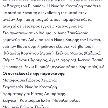
οι Βάκχες του Ευριπίδη». Η Νικαίτη Κοντούρη τοποθετεί
µε αυτά τα λόγια τη σκηνοθετική της ματιά στην
ανεξάντλητη αυτή τραγωδία, που παραμένει πάντα
ανοιχτή σε νέες προσεγγίσεις και αναγνώσεις.
Στο πρωταγωνιστικό δίδυμο, ο Άκης Σακελλαρίου
ερμηνεύει τον Διόνυσο και ο Νίκος Κουρής τον Πενθέα,
ενώ τον θίασο συμπληρώνουν εξαιρετικοί ηθοποιοί:
Φιλαρέτη Κοµνηνού (Αγαύη), Στέλιος Μάινας (Κάδµος),
Θέµης Πάνου (Φρουρός, Αγγελιοφόρος), Ιωάννα Παππά
(Τειρεσίας), Ρηνιώ Κυριαζή (Αγγελιοφόρος, Κορυφαία) κ.ά.
Οι συντελεστές της παράστασης:
Μετάφραση: Γιώργος Χειµωνάς.
Σκηνοθεσία: Νικαίτη Κοντούρη.
Δραµατουργία: Μάνος Λαµπράκης.
Σκηνικά – Κοστούµια: Ελένη Μανωλοπούλου.
Μουσική: Γιώργος Πούλιος.