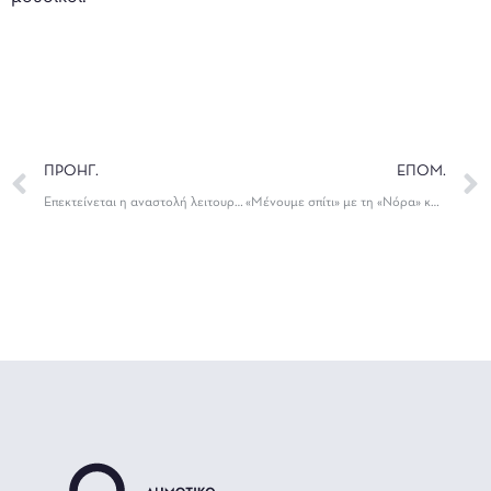
ΠΡΟΗΓ.
ΕΠΟΜ.
Επεκτείνεται η αναστολή λειτουργίας σεμιναρίων και δράσεων του ΔΗΠΕΘΕ Ιωαννίνων
«Μένουμε σπίτι» με τη «Νόρα» και το ΔΗΠΕΘΕ Ιωαννίνων