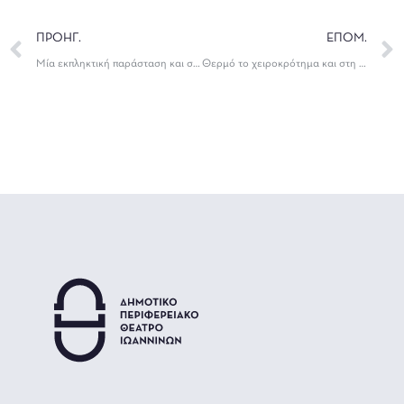
ΠΡΟΗΓ.
ΕΠΟΜ.
Μία εκπληκτική παράσταση και στο Κουτσελιό από τις “Σόδες και Ασπιρίνες”
Θερμό το χειροκρότημα και στη Νεοκαισάρεια Ιωαννίνων για τις “Σόδες και Ασπιρίνες”