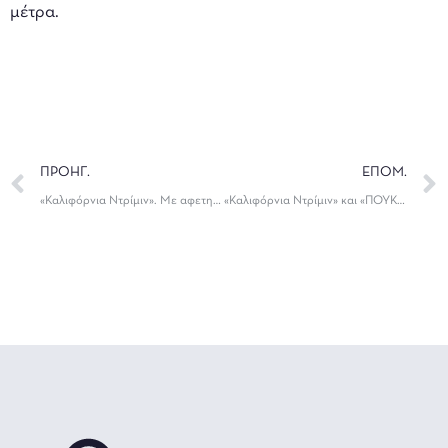
μέτρα.
ΠΡΟΗΓ.
ΕΠΟΜ.
«Καλιφόρνια Ντρίμιν». Με αφετηρία τα Γιάννενα, αρχίζει το ταξίδι σε όλη την Ελλάδα
«Καλιφόρνια Ντρίμιν» και «ΠΟΥΚαιρός για έρωτες» με όλα τα μέτρα υγιεινής