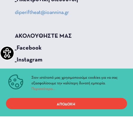
diperiftheat@ioannina.gr
ΑΚΟΛΟΥΘΗΣΤΕ ΜΑΣ
_Facebook
_Instagram
_Youtube
Στον ιστότοπό μας χρησιμοποιούμε cookies για να σας
εξασφαλίσουμε την καλύτερη δυνατή εμπειρία.
ΓΡΗΓΟΡΗ ΠΡΟΣΒΑΣΗ
Περισσότερα...
Τρέχουσες Παραστάσεις
ΑΠΟΔΟΧΗ
Αρχείο Παραστάσεων
Νέα & Ανακοινώσεις
Διοίκηση
Ιστορία