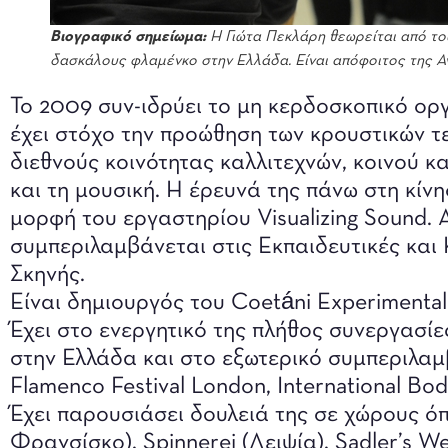
Βιογραφικό σημείωμα:
Η Γιώτα Πεκλάρη θεωρείται από του
δασκάλους φλαμένκο στην Ελλάδα. Είναι απόφοιτος της 
Το 2009 συν-ιδρύει το μη κερδοσκοπικό οργα
έχει στόχο την προώθηση των κρουστικών τε
διεθνούς κοινότητας καλλιτεχνών, κοινού κ
και τη μουσική. Η έρευνά της πάνω στη κίνησ
μορφή του εργαστηρίου Visualizing Sound. 
συμπεριλαμβάνεται στις Εκπαιδευτικές και 
Σκηνής.
Είναι δημιουργός του Coetáni Experimental 
Έχει στο ενεργητικό της πλήθος συνεργασίε
στην Ελλάδα και στο εξωτερικό συμπεριλαμ
Flamenco Festival London, International Bod
Έχει παρουσιάσει δουλειά της σε χώρους ό
Φρανσίσκο), Spinnerei (Λειψία), Sadler’s We