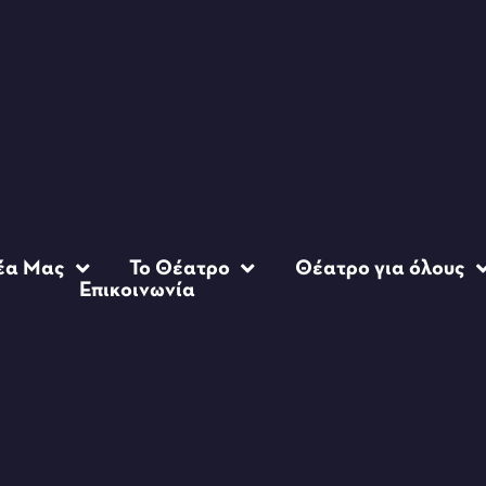
έα Μας
Το Θέατρο
Θέατρο για όλους
Επικοινωνία