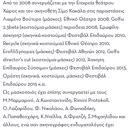
Από το 2008 συνεργάζεται με την Εταιρεία θεάτρου
Χώρος και τον σκηνοθέτη Σίμο Κακάλα στις παραστάσεις
Λιωμένο Βούτυρο (μάσκες), Εθνικό Θέατρο 2008, Golfω
2.3beta (κοστούμια-μάσκες) περιοδεια 2008, Ερωφίλη-
άσκηση2 (σκηνικά-κοστούμια) Φεστιβάλ Επιδαύρου 2010,
Recycle (σκηνικά-κοστούμια) Εθνικό Θέατρο 2010,
ErofiliSynopsis (μάσκες) Φεστιβάλ Αθηνών 2012, Golfo
director’s cut (κοστούμια-μάσκες) 2012, Άσκηση
Επίδαυρος-Σύσσιμον (μάσκες) Φεστιβάλ Επιδαύρου 2013,
Ορέστη (σκηνικά, κοστούμια, μάσκες) Φεστιβάλ
Επιδαύρου 2015 κ.α.
Ως μασκοποιός έχει επίσης συνεργαστεί με τους
Μ.Μαρμαρινό, Δ.Κωνσταντινίδη, Rimini Protokoll,
Ο.Λαζαρίδου, Φ. Νικολάου, Α.Φωνιαδάκη,
Α.Παπαθεοχάρη, Κ.Ντέλλα, Α.Φρατζή, Σ.Μιχαηλίδου και
άλλους, ενώ σαν σκηνογράφος-ενδυματολόγος έχει