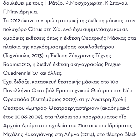
δουλέψει με τους Τ.Ράτζο, Ρ.Μοσχοχωρίτη, Κ.Σπανού,
Γ.Μπινιάρη κ.α.
Το 2012 έκανε την πρώτη ατομική της έκθεση μάσκας στον
πολυχώρο Citrus στη Χίο, ενώ έχει συμμετάσχει και σε
ομαδικές εκθέσεις όπως η έκθεση Θεατρικής Μάσκας στα
πλαίσια της παγκόσμιας ημέρας κουκλοθεάτρου
(Τεχνόπολις 2013), η Έκθεση Σύγχρονης Τέχνης
Rooms2010, η διεθνή έκθεση σκηνογραφίας Prague
Quadrennial’07 και άλλες.
Έχει διδάξει κατασκευή θεατρικής μάσκας στο 10ο
Πανελλήνιο Φεστιβάλ Ερασιτεχνικού Θεάτρου στη Νέα
Ορεστιάδα (Σεπτέμβριος 2009), στην Ανώτερη Σχολή
Θεάτρου «Εμπρός- Θεατροεργαστήριον» (ακαδημαϊκό
έτος 2008-2009), στα πλαίσια του προγράμματος «Το
Αρχαίο Δράμα στα σχολεία του 21ου αι.» του Ιδρύματος
Μιχάλης Κακογιάννης στη Λήμνο (2014), στο θέατρο Black