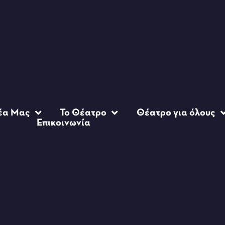
έα Μας
Το Θέατρο
Θέατρο για όλους
Επικοινωνία