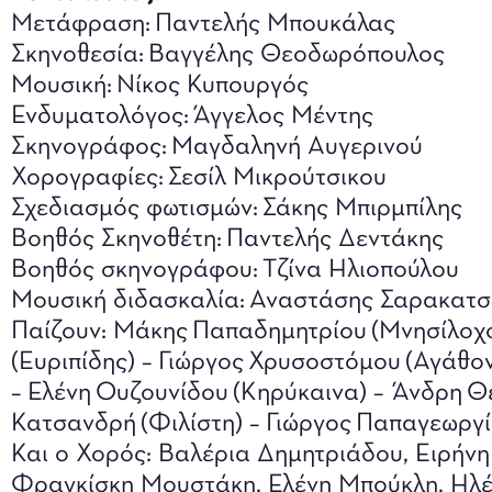
Μετάφραση: Παντελής Μπουκάλας
Σκηνοθεσία: Βαγγέλης Θεοδωρόπουλος
Μουσική: Νίκος Κυπουργός
Ενδυματολόγος: Άγγελος Μέντης
Σκηνογράφος: Μαγδαληνή Αυγερινού
Χορογραφίες: Σεσίλ Μικρούτσικου
Σχεδιασμός φωτισμών: Σάκης Μπιρμπίλης
Βοηθός Σκηνοθέτη: Παντελής Δεντάκης
Βοηθός σκηνογράφου: Τζίνα Ηλιοπούλου
Μουσική διδασκαλία: Αναστάσης Σαρακατ
Παίζουν: Μάκης Παπαδημητρίου (Μνησίλοχ
(Ευριπίδης) – Γιώργος Χρυσοστόμου (Αγάθο
– Ελένη Ουζουνίδου (Κηρύκαινα) – Άνδρη Θ
Κατσανδρή (Φιλίστη) – Γιώργος Παπαγεωργί
Και ο Χορός: Βαλέρια Δημητριάδου, Ειρήν
Φραγκίσκη Μουστάκη, Ελένη Μπούκλη, Ηλέ