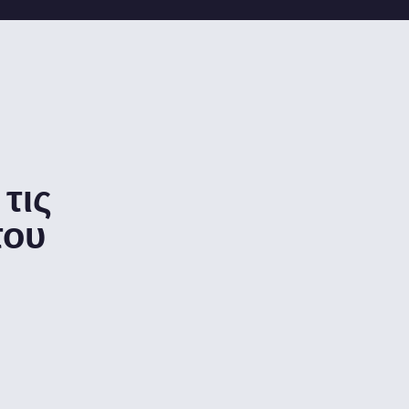
τις
του