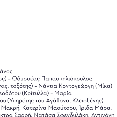
σάνος
ος) – Οδυσσέας Παπασπηλιόπουλος
νας, τοξότης) – Νάντια Κοντογεώργη (Μίκα)
εοδότου (Κρίτυλλα) – Μαρία
ου (Υπηρέτης του Αγάθονα, Κλεισθένης).
η Μακρή, Κατερίνα Μαούτσου, Ίριδα Μάρα,
κτρα Σαρρή, Νατάσα Σφενδυλάκη, Αντιγόνη