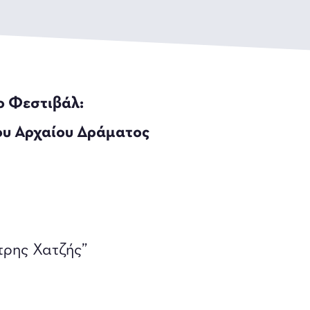
ο Φεστιβάλ:
του Αρχαίου Δράματος
τρης Χατζής”