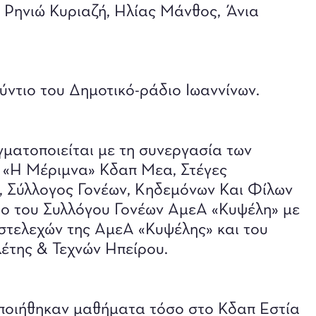
 Ρηνιώ Κυριαζή, Ηλίας Μάνθος, Άνια
ντιο του Δημοτικό-ράδιο Ιωαννίνων.
ατοποιείται με τη συνεργασία των
 «Η Μέριμνα» Κδαπ Μεα, Στέγες
, Σύλλογος Γονέων, Κηδεμόνων Και Φίλων
ο του Συλλόγου Γονέων ΑμεΑ «Κυψέλη» με
 στελεχών της ΑμεΑ «Κυψέλης» και του
έτης & Τεχνών Ηπείρου.
οποιήθηκαν μαθήματα τόσο στο Κδαπ Εστία