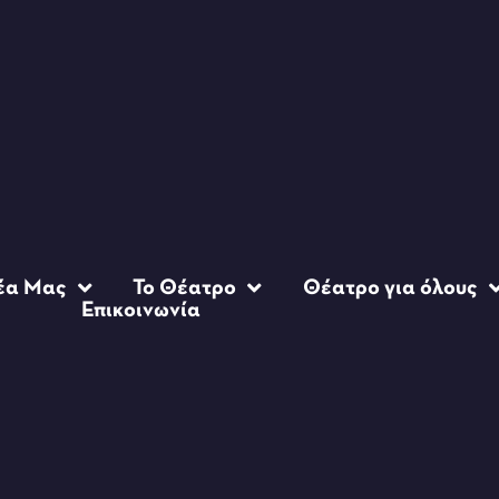
έα Μας
Το Θέατρο
Θέατρο για όλους
Επικοινωνία