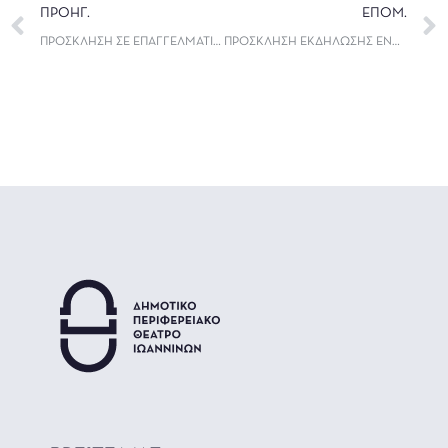
ΠΡΟΗΓ.
ΕΠΟΜ.
ΠΡΟΣΚΛΗΣΗ ΣΕ ΕΠΑΓΓΕΛΜΑΤΙΕΣ ΗΘΟΠΟΙΟΥΣ ΓΙΑ ΕΡΓΑΣΤΗΡΙΟ ΓΝΩΡΙΜΙΑΣ ΜΕ ΤΟΝ ΚΑΛΛΙΤΕΧΝΙΚΟ ΔΙΕΥΘΥΝΤΗ
ΠΡΟΣΚΛΗΣΗ ΕΚΔΗΛΩΣΗΣ ΕΝΔΙΑΦΕΡΟΝΤΟΣ ΓΙΑ ΤΑ ΕΡΓΑΣΤΗΡΙΑ ΤΟΥ ΔΗΠΕΘΕ ΙΩΑΝΝΙΝΩΝ