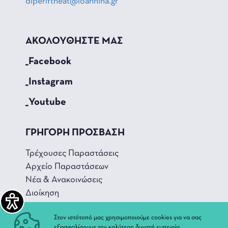
diperiftheat@ioannina.gr
ΑΚΟΛΟΥΘΗΣΤΕ ΜΑΣ
_Facebook
_Instagram
_Youtube
ΓΡΗΓΟΡΗ ΠΡΟΣΒΑΣΗ
Τρέχουσες Παραστάσεις
Αρχείο Παραστάσεων
Νέα & Ανακοινώσεις
Διοίκηση
Ιστορία
Στον ιστότοπό μας χρησιμοποιούμε cookies για να σας
Χώροι και Αίθουσες
εξασφαλίσουμε την καλύτερη δυνατή εμπειρία.