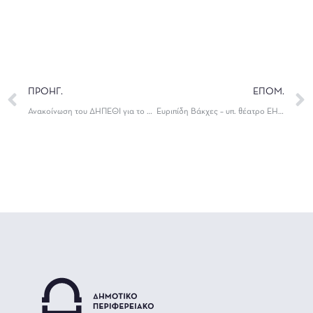
ΠΡΟΗΓ.
ΕΠΟΜ.
Ανακοίνωση του ΔΗΠΕΘΙ για το θάνατο του Γιάννη Θωμά
Ευριπίδη Βάκχες – υπ. θέατρο ΕΗΜ Παρασκευή 16 Ιουλίου