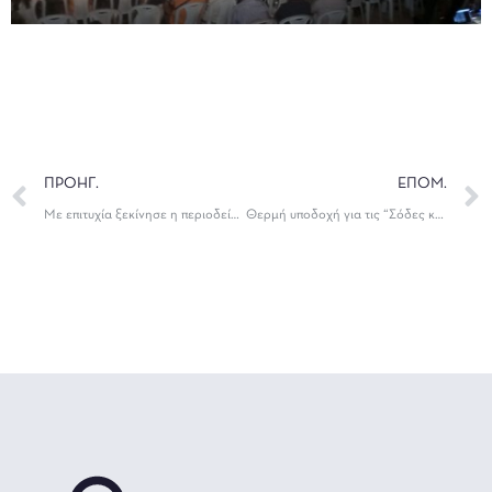
ΠΡΟΗΓ.
ΕΠΟΜ.
Με επιτυχία ξεκίνησε η περιοδεία της παράστασης “Σόδες και Ασπιρίνες”
Θερμή υποδοχή για τις “Σόδες και Ασπιρίνες” στο Νησί Ιωαννίνων