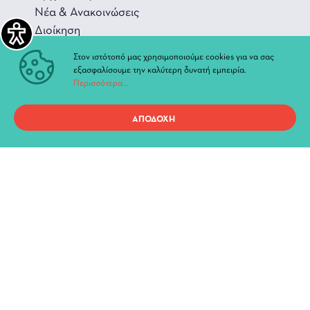
Νέα & Ανακοινώσεις
Διοίκηση
Ιστορία
Στον ιστότοπό μας χρησιμοποιούμε cookies για να σας
Χώροι και Αίθουσες
εξασφαλίσουμε την καλύτερη δυνατή εμπειρία.
Περισσότερα...
ΑΠΟΔΟΧΗ
Προσωπικά Δεδομένα
Όροι χρήσης ιστοτόπου
Copyright 2021, ΔΗ.ΠΕ.ΘΕ. Ιωαννίνων, All Rights Reserved.
Created By