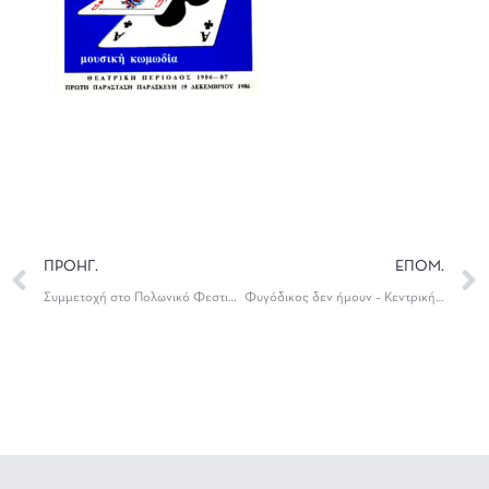
ΠΡΟΗΓ.
ΕΠΟΜ.
Συμμετοχή στο Πολωνικό Φεστιβάλ Θεάτρου Machinarium
Φυγόδικος δεν ήμουν – Κεντρική Σκηνή Δη.Πε.Θε. Ιωαννίνων