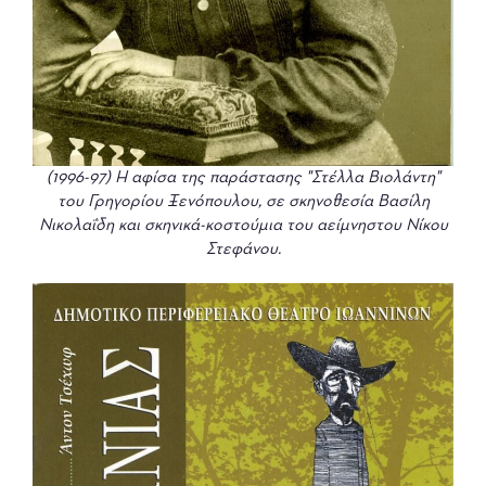
(1996-97) Η αφίσα της παράστασης "Στέλλα Βιολάντη"
του Γρηγορίου Ξενόπουλου, σε σκηνοθεσία Βασίλη
Νικολαΐδη και σκηνικά-κοστούμια του αείμνηστου Νίκου
Στεφάνου.