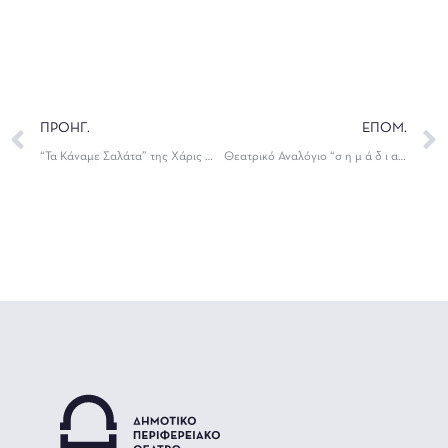
ΠΡΟΗΓ.
ΕΠΟΜ.
“Τα Κάναμε Σαλάτα” της Χάρις Μέγα
Θεατρικό Αναλόγιο “σ η μ ά δ ι α Τσότσηγια”