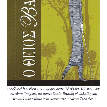
(1998-99) Η αφίσα της παράστασης "Ο Θείος Βάνιας" του
Αντόνιο Τσέχωφ, σε σκηνοθεσία Βασίλη Νικολαΐδη και
σκηνικά-κοστούμια του αείμνηστου Νίκου Στεφάνου