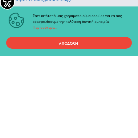
Στον ιστότοπό μας χρησιμοποιούμε cookies για να σας
εξασφαλίσουμε την καλύτερη δυνατή εμπειρία.
ΑΚΟΛΟΥΘΗΣΤΕ ΜΑΣ
Περισσότερα...
_Facebook
ΑΠΟΔΟΧΗ
_Instagram
_Youtube
ΓΡΗΓΟΡΗ ΠΡΟΣΒΑΣΗ
Τρέχουσες Παραστάσεις
Αρχείο Παραστάσεων
Νέα & Ανακοινώσεις
Διοίκηση
Ιστορία
Χώροι και Αίθουσες