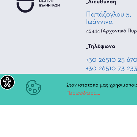
_Διεύθυνση
Παπάζογλου 5,
Ιωάννινα
45444 (Αρχοντικό Πυρ
_Τηλέφωνο
+30 26510 25 67
+30 26510 73 23
Στον ιστότοπό μας χρησιμοποιο
_Hλεκτρονική διεύ
Περισσότερα...
diperiftheat@ioa