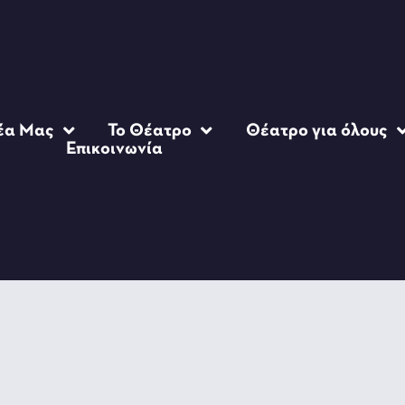
έα Μας
Το Θέατρο
Θέατρο για όλους
Επικοινωνία