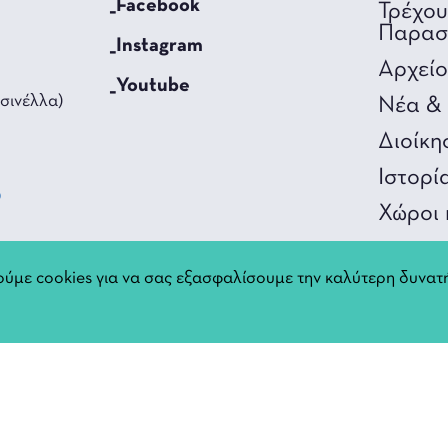
_Facebook
Τρέχο
Παρασ
_Instagram
Αρχεί
_Youtube
σινέλλα)
Νέα & 
Διοίκη
Ιστορί
0
Χώροι 
3
ύμε cookies για να σας εξασφαλίσουμε την καλύτερη δυνατή
θυνση
nnina.gr