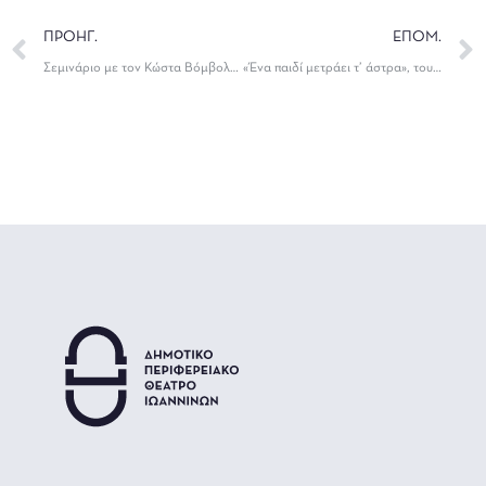
ΠΡΟΗΓ.
ΕΠΟΜ.
Σεμινάριο με τον Κώστα Βόμβολο με θέμα «Μουσική και Λόγος στο Αρχαίο Δράμα»
«Ένα παιδί μετράει τ’ άστρα», του Μενέλαου Λουντέμη, από το ΔΗΠΕΘΕ Ιωαννίνων