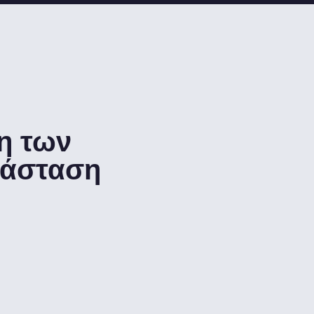
η των
ράσταση