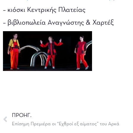
– κιόσκι Κεντρικής Πλατείας
– βιβλιοπωλεία Αναγνώστης & Χαρτέξ
ΠΡΟΗΓ.
Επίσημη Πρεμιέρα οι “Εχθροί εξ αίματος” του Αρκά