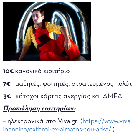
10€
κανονικό εισιτήριο
7€
μαθητές, φοιτητές, στρατευμένοι, πολύτ
3€
κάτοχοι κάρτας ανεργίας και ΑΜΕΑ
Προπώληση εισιτηρίων:
– ηλεκτρονικά στο Viva.gr (
https://www.viva
ioannina/exthroi-ex-aimatos-tou-arka/
)