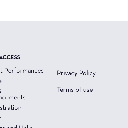
 ACCESS
t Performances
Privacy Policy
e
Terms of use
&
ncements
stration
y