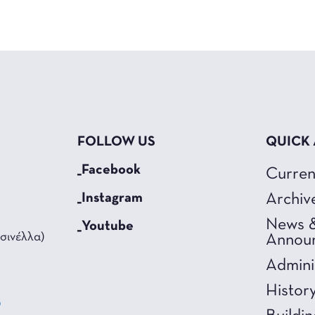
FOLLOW US
QUICK
_Facebook
Curren
_Instagram
Archiv
News 
_Youtube
σινέλλα)
Annou
Admini
Histor
0