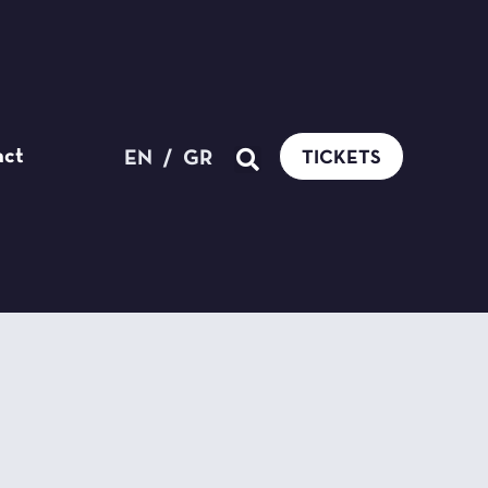
act
EN
/
GR
TICKETS