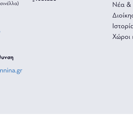
σινέλλα)
Νέα & 
Διοίκη
Ιστορί
0
Χώροι 
3
θυνση
nnina.gr