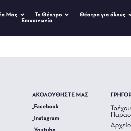
έα Μας
Το Θέατρο
Θέατρο για όλους
Επικοινωνία
ΑΚΟΛΟΥΘΗΣΤΕ ΜΑΣ
ΓΡΗΓΟ
_Facebook
Τρέχο
Παρασ
_Instagram
Αρχεί
_Youtube