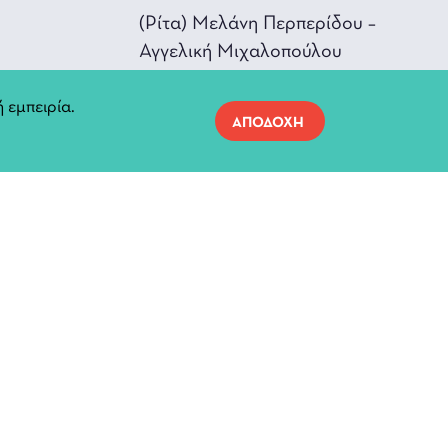
(Ρίτα) Μελάνη Περπερίδου –
Αγγελική Μιχαλοπούλου
(Μαρίκα) Ελένη Ντέτσικα –
 εμπειρία.
Αθηνά Τσικνιά
ΑΠΟΔΟΧΗ
(Ελένη) Μαρία Αλιφέρη
(Γιατρός) Νίκος Σφαιρόπουλος
(Διάβολος) Κατερίνα
Βακαλοπούλου – Γιώργος
Μπακόλας
(Μικρός Ανθοπωλείου –
Παλιατζής) Παύλος Νάστος