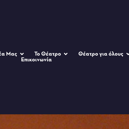
έα Μας
Το Θέατρο
Θέατρο για όλους
Επικοινωνία