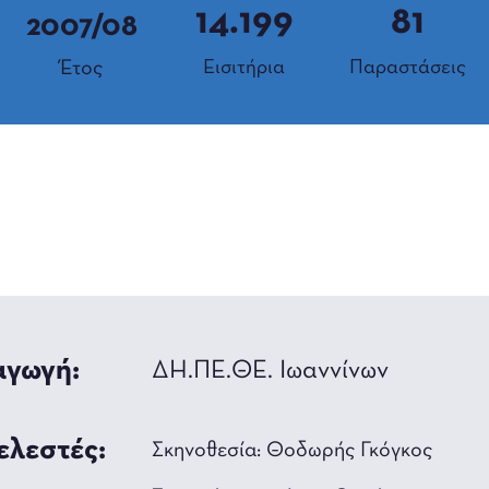
14.199
81
2007/08
Έτος
Εισιτήρια
Παραστάσεις
γωγή:
ΔΗ.ΠΕ.ΘΕ. Ιωαννίνων
ελεστές:
Σκηνοθεσία: Θοδωρής Γκόγκος