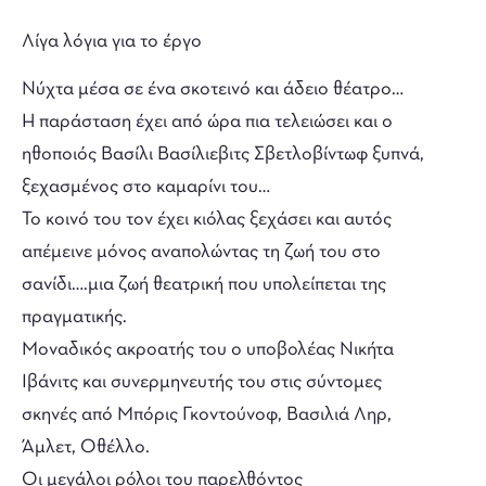
Λίγα λόγια για το έργο
Νύχτα μέσα σε ένα σκοτεινό και άδειο θέατρο…
Η παράσταση έχει από ώρα πια τελειώσει και ο
ηθοποιός Βασίλι Βασίλιεβιτς Σβετλοβίντωφ ξυπνά,
ξεχασμένος στο καμαρίνι του…
Το κοινό του τον έχει κιόλας ξεχάσει και αυτός
απέμεινε μόνος αναπολώντας τη ζωή του στο
σανίδι….μια ζωή θεατρική που υπολείπεται της
πραγματικής.
Μοναδικός ακροατής του ο υποβολέας Νικήτα
Ιβάνιτς και συνερμηνευτής του στις σύντομες
σκηνές από Μπόρις Γκοντούνοφ, Βασιλιά Ληρ,
Άμλετ, Οθέλλο.
Οι μεγάλοι ρόλοι του παρελθόντος