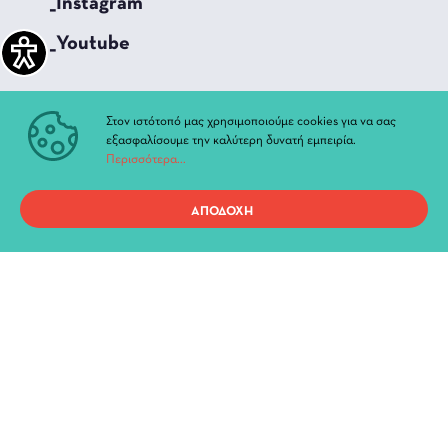
_Instagram
_Youtube
ΓΡΗΓΟΡΗ ΠΡΟΣΒΑΣΗ
Στον ιστότοπό μας χρησιμοποιούμε cookies για να σας
εξασφαλίσουμε την καλύτερη δυνατή εμπειρία.
Τρέχουσες Παραστάσεις
Περισσότερα...
Αρχείο Παραστάσεων
Νέα & Ανακοινώσεις
ΑΠΟΔΟΧΗ
Διοίκηση
Ιστορία
Χώροι και Αίθουσες
Προσωπικά Δεδομένα
Όροι χρήσης ιστοτόπου