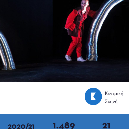
Κεντρική
Σκηνή
1.489
21
2020/21