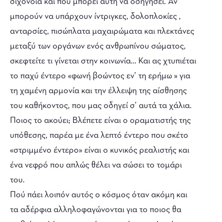
διχόνοια και πού μπορεί αυτή να οδηγήσει. Αν
μπορούν να υπάρχουν ίντριγκες, δολοπλοκίες ,
ανταρσίες, πισώπλατα μαχαιρώματα και πλεκτάνες
μεταξύ των οργάνων ενός ανθρωπίνου σώματος,
σκεφτείτε τι γίνεται στην κοινωνία… Και ας χτυπιέται
το παχύ έντερο «φωνή βοώντος εν’ τη ερήμω » για
τη χαμένη αρμονία και την έλλειψη της αίσθησης
του καθήκοντος, που μας οδηγεί σ’ αυτά τα χάλια.
Ποιος το ακούει; Βλέπετε είναι ο οραματιστής της
υπόθεσης, παρέα με ένα λεπτό έντερο που σκέτο
«στριμμένο έντερο» είναι ο κυνικός ρεαλιστής και
ένα νεφρό που απλώς θέλει να σώσει το τομάρι
του.
Πού πάει λοιπόν αυτός ο κόσμος όταν ακόμη και
τα αδέρφια αλληλοφαγώνονται για το ποιος θα