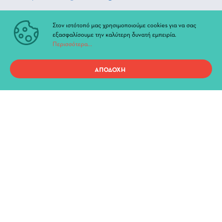
Στον ιστότοπό μας χρησιμοποιούμε cookies για να σας
ΑΚΟΛΟΥΘΗΣΤΕ ΜΑΣ
εξασφαλίσουμε την καλύτερη δυνατή εμπειρία.
Περισσότερα...
_Facebook
ΑΠΟΔΟΧΗ
_Instagram
_Youtube
ΓΡΗΓΟΡΗ ΠΡΟΣΒΑΣΗ
Τρέχουσες Παραστάσεις
Αρχείο Παραστάσεων
Νέα & Ανακοινώσεις
Διοίκηση
Ιστορία
Χώροι και Αίθουσες