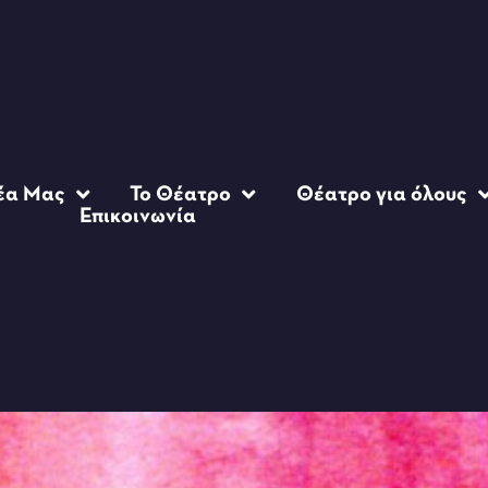
έα Μας
Το Θέατρο
Θέατρο για όλους
Επικοινωνία