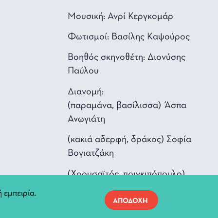
Μουσική: Ανρί Κεργκομάρ
Φωτισμοί: Βασίλης Kαψoύρoς
Βοηθός σκηνοθέτη: Διoνύσης
Παύλoυ
Διανομή:
(παραμάνα, βασίλισσα) Άσπα
Ανωγιάτη
(κακιά αδερφή, δράκος) Σοφία
Βογιατζάκη
(Χρουσαϊτός, πριγκιπόπουλο)
Κωστής Καλλιβρετάκης
 εμπειρία.
ΑΠΟΔΟΧΗ
(παραμυθάς, βασιλιάς, δράκος)