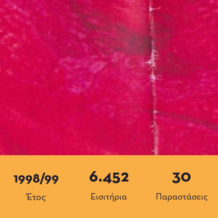
6.452
30
1998/99
Έτος
Εισιτήρια
Παραστάσεις