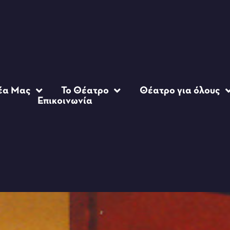
έα Μας
Το Θέατρο
Θέατρο για όλους
Επικοινωνία