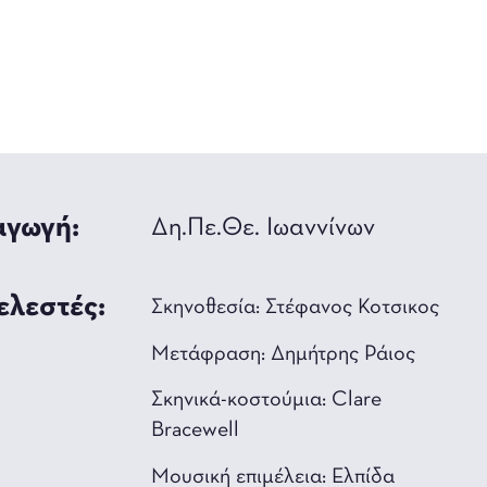
γωγή:
Δη.Πε.Θε. Ιωαννίνων
ελεστές:
Σκηνοθεσία: Στέφανος Κοτσικος
Μετάφραση: Δημήτρης Ράιος
Σκηνικά-κοστούμια: Clare
Bracewell
Mουσική επιμέλεια: Ελπίδα