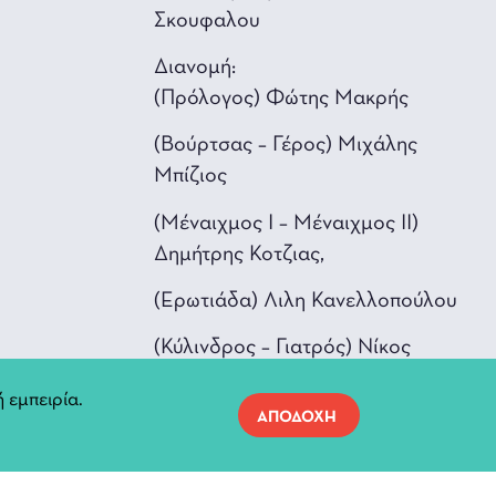
Σκουφαλου
Διανομή:
(Πρόλογος) Φώτης Μακρής
(Βούρτσας – Γέρος) Μιχάλης
Μπίζιος
(Μέναιχμος Ι – Μέναιχμος ΙΙ)
Δημήτρης Κοτζιας,
(Ερωτιάδα) Λιλη Κανελλοπούλου
(Κύλινδρος – Γιατρός) Νίκος
Ιορδανίδης
 εμπειρία.
ΑΠΟΔΟΧΗ
(Μεσσnνίων) Γιώργος Τζέρπος
(Γυναίκα Μέναιχμου) Λιζολέττα