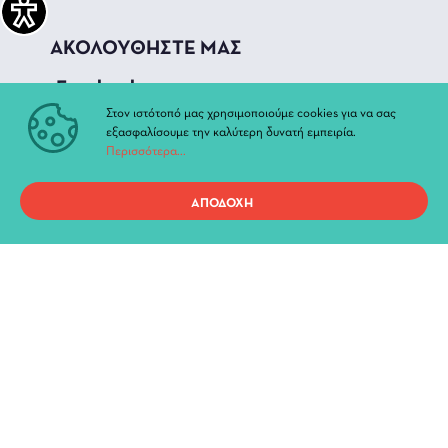
ΑΚΟΛΟΥΘΗΣΤΕ ΜΑΣ
_Facebook
Στον ιστότοπό μας χρησιμοποιούμε cookies για να σας
_Instagram
εξασφαλίσουμε την καλύτερη δυνατή εμπειρία.
Περισσότερα...
_Youtube
ΑΠΟΔΟΧΗ
ΓΡΗΓΟΡΗ ΠΡΟΣΒΑΣΗ
Τρέχουσες Παραστάσεις
Αρχείο Παραστάσεων
Νέα & Ανακοινώσεις
Διοίκηση
Ιστορία
Χώροι και Αίθουσες