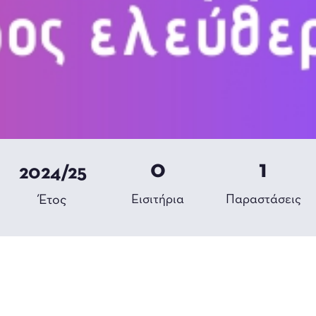
0
1
2024/25
Έτος
Εισιτήρια
Παραστάσεις