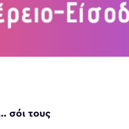
 … σόι τους