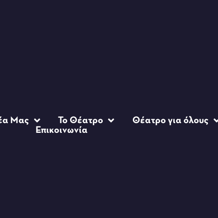
έα Μας
Το Θέατρο
Θέατρο για όλους
Επικοινωνία