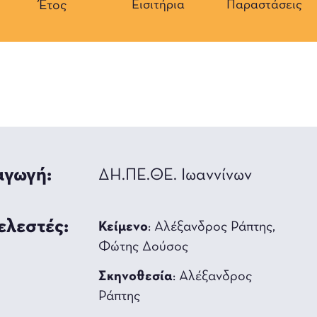
Έτος
Εισιτήρια
Παραστάσεις
γωγή:
ΔΗ.ΠΕ.ΘΕ. Ιωαννίνων
ελεστές:
Κείμενο
: Αλέξανδρος Ράπτης,
Φώτης Δούσος
Σκηνοθεσία
: Αλέξανδρος
Ράπτης