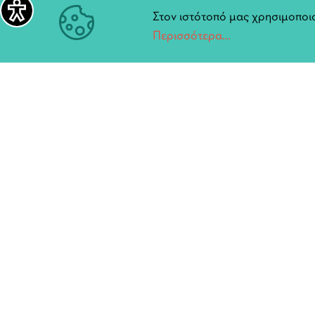
ενθαρρύνεται η συναισθηματική εμπλοκή τ
Στον ιστότοπό μας χρησιμοποιο
η νοητική επεξεργασία των τεκταινομένων.
Περισσότερα...
αφορμή για μια βιωματική θεατρική εμπειρ
ευαισθητοποίηση των παιδιών σε θέματα δ
καλλιέργεια της κριτικής τους σκέψης σε ζ
και ανθρώπινες σχέσεις, μοναξιά.
Τιμές εισιτηρίων (Για την πρεμιέρα):
Γενική είσοδος 10 ευρώ
Φοιτητές: 7 ευρώ
Μαθητές: 5 ευρώ
Στρατευμένοι, πολύτεκνοι .άνω των 65
ετών, ΑΜΕΑ και άνεργοι: 3 ευρώ