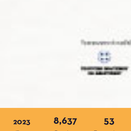
8,637
53
2023