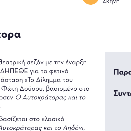
Σκηνή
τορα
θεατρική σεζόν με την έναρξη
υ ΔΗΠΕΘΕ για το φετινό
Παρα
ράσταση «To Δίλημμα του
 Φώτη Δούσου, βασισμένο στο
Συντ
ερσεν
Ο Αυτοκράτορας και το
.
βασίζεται στο κλασικό
Αυτοκράτορας και το Αηδόνι
,