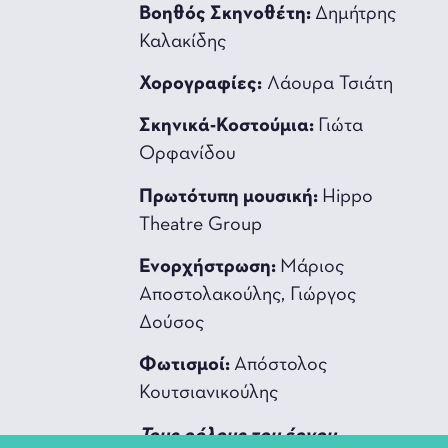
Βοηθός Σκηνοθέτη:
Δημήτρης
Καλακίδης
Χορογραφίες:
Λάουρα Τσιάτη
Σκηνικά-Κοστούμια:
Γιώτα
Ορφανίδου
Πρωτότυπη μουσική:
Hippo
Theatre Group
Ενορχήστρωση:
Μάριος
Αποστολακούλης, Γιώργος
Δούσος
Φωτισμοί:
Απόστολος
Κουτσιανικούλης
Τους ρόλους του έργου