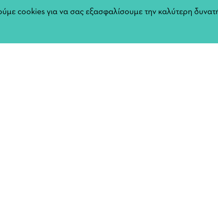
ων συμμετεχόντων, καθώς και
ύμε cookies για να σας εξασφαλίσουμε την καλύτερη δυνατή
 Έτσι η παράσταση γίνεται η
ία με στόχο την
ιαχείρησης χρόνου και στην
ητήματα όπως: φιλία, διαδίκτυο
Αφίσ