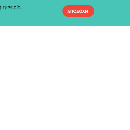
ερμηνεύουν οι ηθοποιοί:
 εμπειρία.
ΑΠΟΔΟΧΗ
Τριανταφυλλιά Πάντου, Μαρία
Παπαγιαννάκη, Κώστας
Χατζηγεωργίου
α: