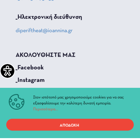
_Hλεκτρονική διεύθυνση
diperiftheat@ioannina.gr
ΑΚΟΛΟΥΘΗΣΤΕ ΜΑΣ
_Facebook
_Instagram
_Youtube
Στον ιστότοπό μας χρησιμοποιούμε cookies για να σας
εξασφαλίσουμε την καλύτερη δυνατή εμπειρία.
Περισσότερα...
ΓΡΗΓΟΡΗ ΠΡΟΣΒΑΣΗ
Τρέχουσες Παραστάσεις
ΑΠΟΔΟΧΗ
Αρχείο Παραστάσεων