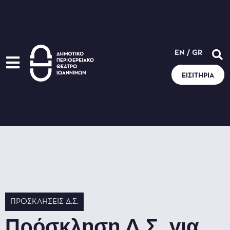
EN
/
GR
ΕΙΣΙΤΉΡΙΑ
ΠΡΟΣΚΛΉΣΕΙΣ Δ.Σ.
Πρόσκληση Δ.Σ. για