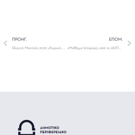
ΠΡΟΗΓ.
ΕΠΟΜ.
Θερινό Μαντείο 2022 «Χορικό: Η πόλις μου» (Πρόσκληση ενδιαφέροντος για τη συμμετοχή στο)
«Μάθημα Ιστορίας» από το ΔΗΠΕΘΕ Ιωαννίνων στην Ήπειρο και σε επιλεγμένες εκδηλώσεις της χώρας!