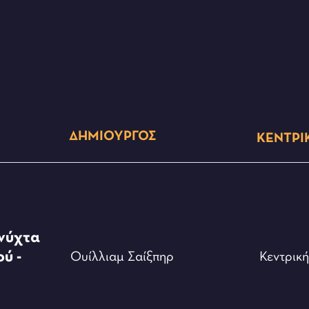
ΔΗΜΙΟΥΡΓΌΣ
 νύχτα
ύ -
Ουίλλιαμ Σαίξπηρ
Κεντρικ