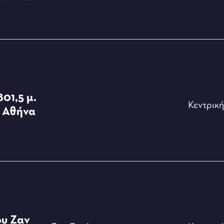
01,5 μ.
Κεντρικ
ν Αθήνα
ου Ζαν