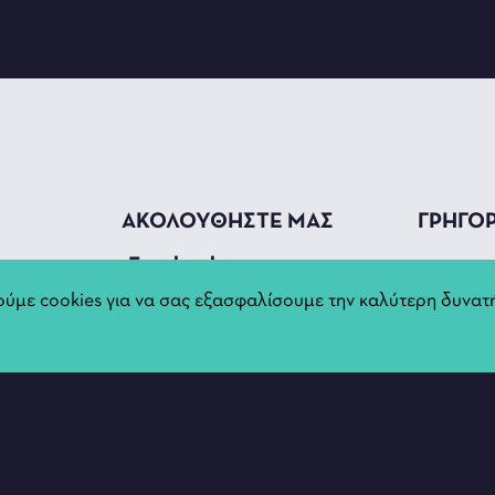
ΑΚΟΛΟΥΘΗΣΤΕ ΜΑΣ
ΓΡΗΓΟ
_Facebook
Τρέχο
Παρασ
ύμε cookies για να σας εξασφαλίσουμε την καλύτερη δυνατή
_Instagram
Αρχεί
_Youtube
σινέλλα)
Νέα & 
Διοίκη
Ιστορί
0