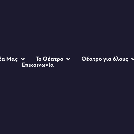
έα Μας
Το Θέατρο
Θέατρο για όλους
Επικοινωνία