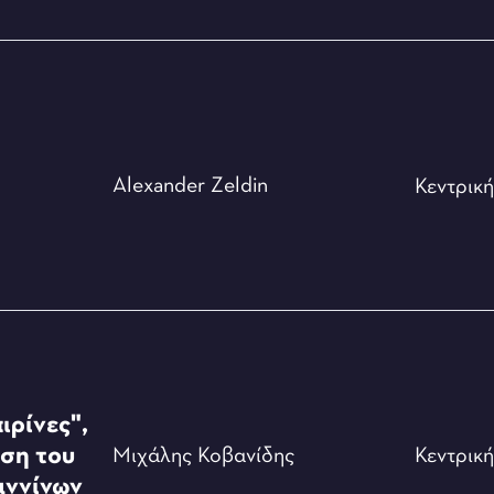
Alexander Zeldin
Κεντρικ
ιρίνες",
ση του
Μιχάλης Κοβανίδης
Κεντρικ
αννίνων