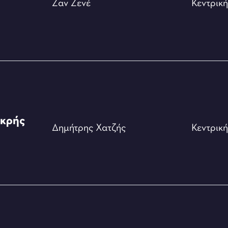
Ζαν Ζενέ
Κεντρικ
ικρής
Δημήτρης Χατζής
Κεντρικ