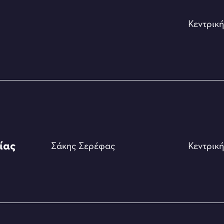
Κεντρικ
ίας
Σάκης Σερέφας
Κεντρικ