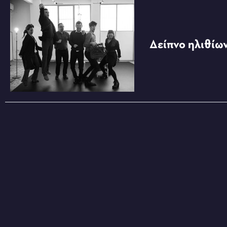
Δείπνο ηλιθίω