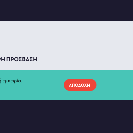
ΡΗ ΠΡΟΣΒΑΣΗ
υσες
Προσωπικά Δεδομένα
τάσεις
 εμπειρία.
ΑΠΟΔΟΧΗ
ο Παραστάσεων
Όροι χρήσης
ιστοτόπου
Ανακοινώσεις
ση
α