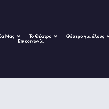
έα Μας
Το Θέατρο
Θέατρο για όλους
Επικοινωνία